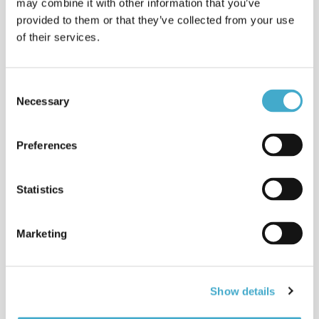
may combine it with other information that you’ve
Remote Simultaneous
provided to them or that they’ve collected from your use
Interpreting (RSI)
of their services.
Live interpreting of online
conferences. Sustainable solution
with fewer costs for equipment,
technicians, travel & venues.
Consent
Learn more
Necessary
Selection
Interpreting: e-Champions
League
Preferences
Spanish < > English interpreting: e-
Champions League Finals
2022interpreting, Arabic <> English in
Statistics
Stockholm.
Clients & sectors
Marketing
Read about some of the clients
Avison helps with their international
communication strategies.
Read more
Show details