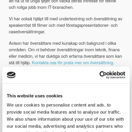
att nå ut till unga tjejer och väcka deras intresse för teknik
och roliga jobb inom IT-branschen.
Vi har också hjälpt till med undertextning och översättning av
speakerröst till filmer och med företagspresentationer- och
caseöversättningar.
Avison har översättare med kunskap och bakgrund i olika
områden. Om ni behöver översättningar inom teknik, finans
eller medicin, vi har duktiga och erfarna översättare som kan
stå till hjälp.
Kontakta oss för prata mer om översättning.
Interpreting: Yemen Peace
Talks
This website uses cookies
Simultaneous interpreting, Arabic <>
English. Peace talks on Yemen.
We use cookies to personalise content and ads, to
Houthi rebels, UN envoi, Yemeni
provide social media features and to analyse our traffic.
government…
We also share information about your use of our site with
Learn more
our social media, advertising and analytics partners who