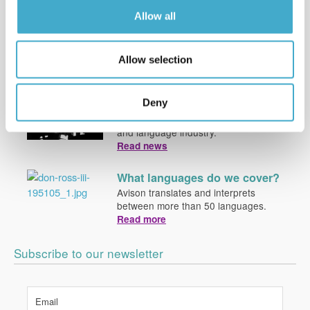
Services
Allow all
Avison Communication is a translation
& language services provider that
provides
Read more
Allow selection
News
Deny
Read about Avison’s latest projects
and other news from the translation
and language industry.
Read news
What languages do we cover?
Avison translates and interprets
between more than 50 languages.
Read more
Subscribe to our newsletter