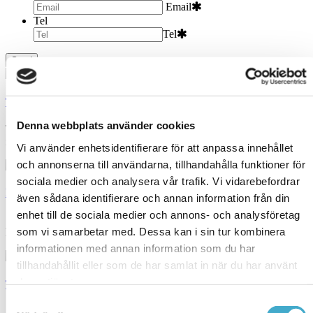
Email
Tel
Tel
Tolkning: e-Champions League
Denna webbplats använder cookies
Tolkning Spanska < > Engelska: e-Champions League, finaler 2022
i Stockholm
Vi använder enhetsidentifierare för att anpassa innehållet
och annonserna till användarna, tillhandahålla funktioner för
sociala medier och analysera vår trafik. Vi vidarebefordrar
Hybridtolkning: Stockholm & online
även sådana identifierare och annan information från din
enhet till de sociala medier och annons- och analysföretag
Simultantolkning i direktsändning (engelska, franska, spanska) vid
som vi samarbetar med. Dessa kan i sin tur kombinera
hybridevent i Stockholm och online för INTER PARES.
informationen med annan information som du har
tillhandahållit eller som de har samlat in när du har använt
deras tjänster.
Tjänster
Samtyckesval
Avison Communication är en språk- och översättningsbyrå som