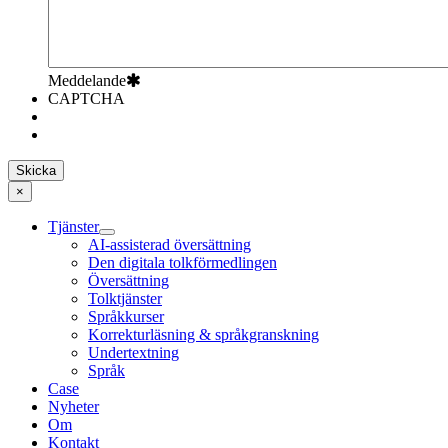
Meddelande
CAPTCHA
×
Tjänster
AI-assisterad översättning
Den digitala tolkförmedlingen
Översättning
Tolktjänster
Språkkurser
Korrekturläsning & språkgranskning
Undertextning
Språk
Case
Nyheter
Om
Kontakt