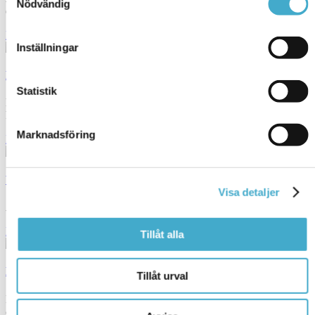
Nödvändig
erbjuder heltäckande lösningar inom
Läs mer
Inställningar
Kunder & branscher
Statistik
Läs om kunder som Avison hjälper med sina internationella
kommunikationsstrategier.
Marknadsföring
Läs mer
Vilka språk arbetar vi med?
Visa detaljer
Avison översätter och tolkar idag mellan fler än 50 olika språk.
Läs mer
Tillåt alla
Nyheter
Tillåt urval
Läs om Avisons senaste uppdrag och andra roliga nyheter inom
översättnings- och språkbranschen.