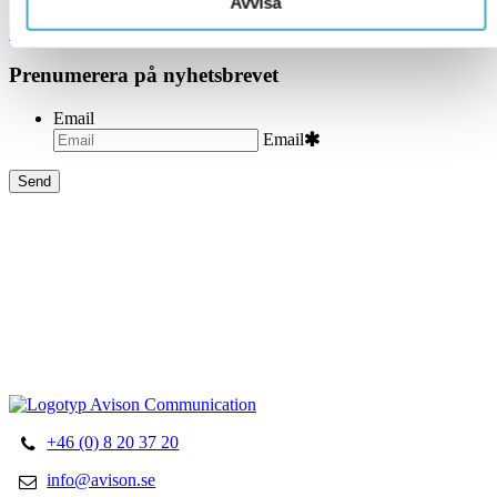
Avvisa
Läs mer
Prenumerera på nyhetsbrevet
Email
Email
Begär offert
Översättningar
Tolktjänster
Korrekturläsning
+46 (0) 8 20 37 20
info@avison.se