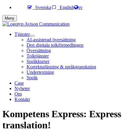
Svenska
English
sv
Meny
Tjänster
AI-assisterad översättning
Den digitala tolkförmedlingen
Översättning
Tolktjänster
Språkkurser
Korrekturläsning & språkgranskning
Undertextning
Språk
Case
Nyheter
Om
Kontakt
Kompetens Express: Express
translation!