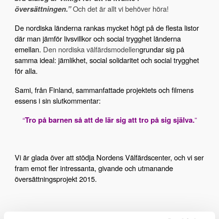
översättningen.”
Och det är allt vi behöver höra!
De nordiska länderna rankas mycket högt på de flesta listor
där man jämför livsvillkor och social trygghet länderna
emellan.
Den nordiska välfärdsmodellen
grundar sig på
samma ideal: jämlikhet, social solidaritet och social trygghet
för alla.
Sami, från Finland, sammanfattade projektets och filmens
essens i sin slutkommentar:
“
Tro på barnen så att de lär sig
att tro på sig själva.
”
Vi är glada över att stödja Nordens Välfärdscenter, och vi ser
fram emot fler intressanta, givande och utmanande
översättningsprojekt 2015.
Avison Communication, med bas i Stockholm, Sverige, är en