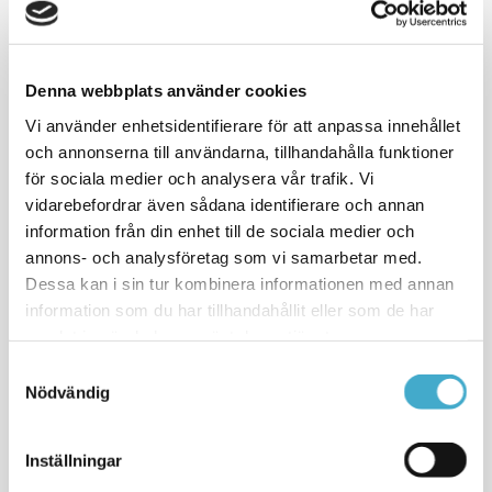
språk- och översättningsbyrå. Vi lokaliserar hemsidor,
översätter appar
,
utbildar affärsmän i nya språk
, sköter
tolkning vid internationella sammankomster
, samt ordnar
undertext till film med underhållande och utbildande syfte. Vi
Denna webbplats använder cookies
älskar språk och det skrivna och talade ordet.
Vi använder enhetsidentifierare för att anpassa innehållet
och annonserna till användarna, tillhandahålla funktioner
Om ni har ett språk- eller översättningsprojekt och är
för sociala medier och analysera vår trafik. Vi
intresserade av att jobba med oss,
tveka inte att ta kontakt.
vidarebefordrar även sådana identifierare och annan
information från din enhet till de sociala medier och
annons- och analysföretag som vi samarbetar med.
Dessa kan i sin tur kombinera informationen med annan
information som du har tillhandahållit eller som de har
Tolkning: e-Champions
samlat in när du har använt deras tjänster.
League
Tolkning Spanska < > Engelska: e-
Samtyckesval
Champions League, finaler 2022 i
Nödvändig
Stockholm
Översätt er GDPR info
Inställningar
Informera era kunder att ni har