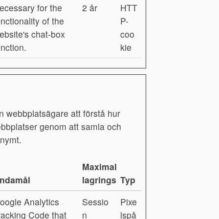
ecessary for the
2 år
HTT
unctionality of the
P-
ebsite's chat-box
coo
unction.
kie
en webbplatsägare att förstå hur
bbplatser genom att samla och
onymt.
Maximal
ndamål
lagringstid
Typ
oogle Analytics
Sessio
Pixe
racking Code that
n
lspå