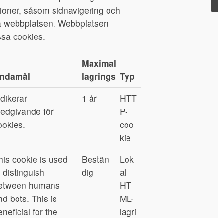
ioner, såsom sidnavigering och
på webbplatsen. Webbplatsen
ssa cookies.
Maximal
ndamål
lagringstid
Typ
ndikerar
1 år
HTT
edgivande för
P-
ookies.
coo
kie
his cookie is used
Bestän
Lok
o distinguish
dig
al
etween humans
HT
nd bots. This is
ML-
eneficial for the
lagri