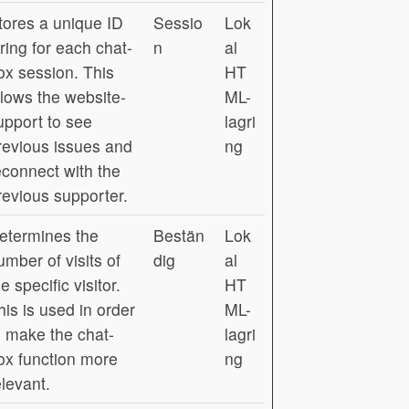
tores a unique ID
Sessio
Lok
tring for each chat-
n
al
ox session. This
HT
llows the website-
ML-
upport to see
lagri
revious issues and
ng
econnect with the
revious supporter.
etermines the
Bestän
Lok
umber of visits of
dig
al
e specific visitor.
HT
his is used in order
ML-
o make the chat-
lagri
ox function more
ng
elevant.