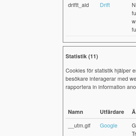
driftt_aid
Drift
N
f
w
f
Statistik (11)
Cookies för statistik hjälper 
besökare interagerar med we
rapportera in information an
Namn
Utfärdare
Ä
__utm.gif
Google
G
T