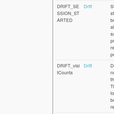
DRIFT_SE
Drift
S
SSION_ST
s
ARTED
b
a
s
p
r
p
DRIFT_visi
Drift
D
tCounts
n
th
T
t
b
r