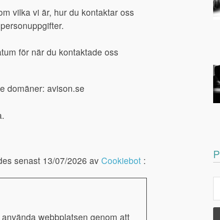
om vilka vi är, hur du kontaktar oss
 personuppgifter.
tum för när du kontaktade oss
nde domäner: avison.se
a.
P
des senast 13/07/2026 av
Cookiebot
:
g använda webbplatsen genom att