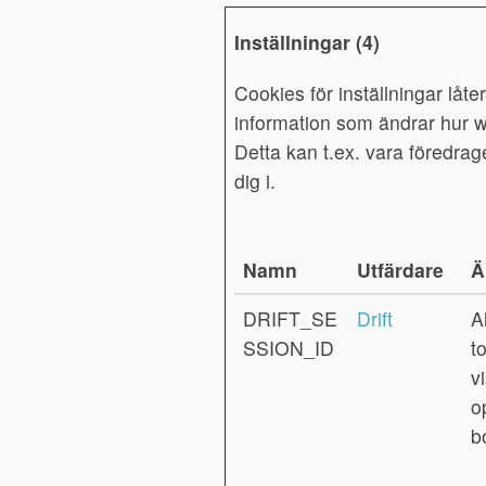
Inställningar (4)
Cookies för inställningar lå
information som ändrar hur w
Detta kan t.ex. vara föredrag
dig i.
Namn
Utfärdare
Ä
DRIFT_SE
Drift
A
SSION_ID
t
vi
o
b