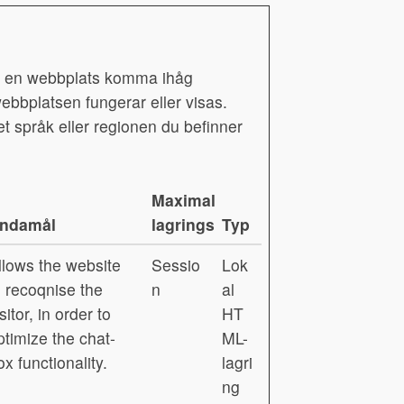
ter en webbplats komma ihåg
ebbplatsen fungerar eller visas.
et språk eller regionen du befinner
Maximal
ndamål
lagringstid
Typ
llows the website
Sessio
Lok
o recoqnise the
n
al
sitor, in order to
HT
ptimize the chat-
ML-
ox functionality.
lagri
ng