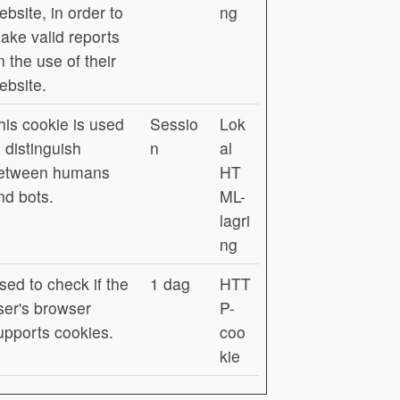
ebsite, in order to
ng
ake valid reports
n the use of their
ebsite.
his cookie is used
Sessio
Lok
o distinguish
n
al
etween humans
HT
nd bots.
ML-
lagri
ng
sed to check if the
1 dag
HTT
ser's browser
P-
upports cookies.
coo
kie