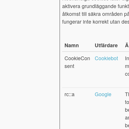
aktivera grundläggande funkt
åtkomst till säkra områden 
fungerar inte korrekt utan de
Namn
Utfärdare
Ä
CookieCon
Cookiebot
I
sent
m
c
rc::a
Google
T
t
b
a
b