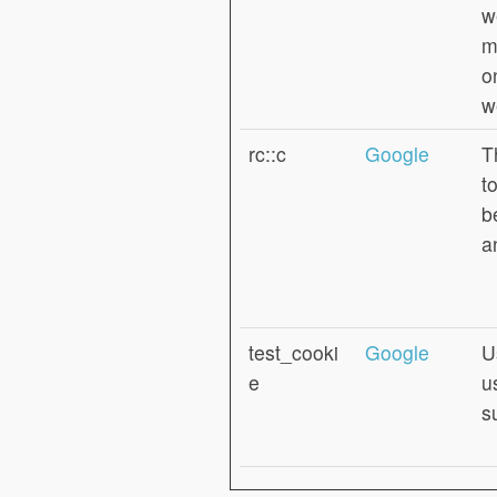
w
m
o
w
rc::c
Google
T
t
b
a
test_cooki
Google
U
e
u
s