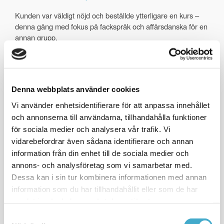
Kunden var väldigt nöjd och beställde ytterligare en kurs –
denna gång med fokus på fackspråk och affärsdanska för en
annan grupp.
Vill du lära dig danska? Eller kanske förbättra din
affärsengelska?
Kontakta oss här så ringer vi upp dig för att
prata språkkurs.
Denna webbplats använder cookies
Vi använder enhetsidentifierare för att anpassa innehållet
och annonserna till användarna, tillhandahålla funktioner
Tolkning: e-Champions
för sociala medier och analysera vår trafik. Vi
League
vidarebefordrar även sådana identifierare och annan
Tolkning Spanska < > Engelska: e-
Champions League, finaler 2022 i
information från din enhet till de sociala medier och
Stockholm
annons- och analysföretag som vi samarbetar med.
Dessa kan i sin tur kombinera informationen med annan
Hybridtolkning: Stockholm &
information som du har tillhandahållit eller som de har
online
samlat in när du har använt deras tjänster.
Simultantolkning i direktsändning
(engelska, franska, spanska) vid
Samtyckesval