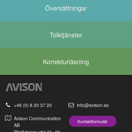
Översättningar
Tolktjänster
Korrekturläsning
+46 (0) 8 20 37 20
info@avison.se
Avison Communication
Kontaktformulär
AB
Warfvinges väg 31, 4tr