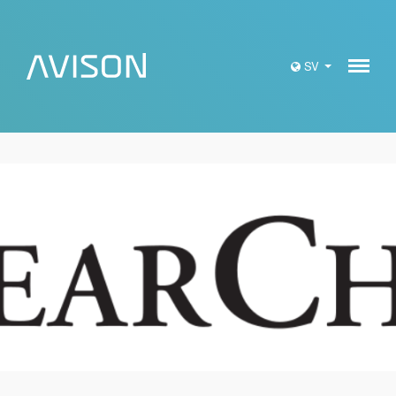
Meny
SV