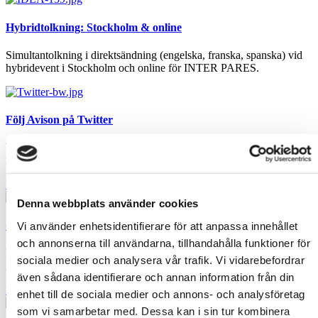
Hybridtolkning: Stockholm & online
Simultantolkning i direktsändning (engelska, franska, spanska) vid
hybridevent i Stockholm och online för INTER PARES.
Följ Avison på Twitter
Vi lägger ut intressanta och roliga nyheter och andra smått och gott
inom översättnings- och språkbranschen.
Följ Avison
Denna webbplats använder cookies
Omlokalisering till Kina?
Vi använder enhetsidentifierare för att anpassa innehållet
och annonserna till användarna, tillhandahålla funktioner för
Då vill du kunna säga och göra rätt saker när du kommer dit. Ta en
sociala medier och analysera vår trafik. Vi vidarebefordrar
intensivkurs i Kinesiska…
även sådana identifierare och annan information från din
Läs mer
enhet till de sociala medier och annons- och analysföretag
som vi samarbetar med. Dessa kan i sin tur kombinera