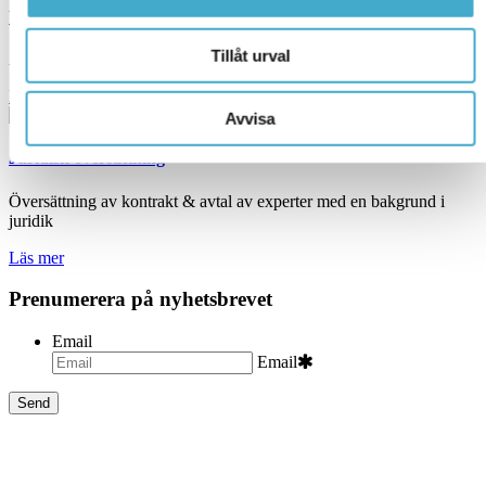
Vilka språk arbetar vi med?
Tillåt urval
Avison översätter och tolkar idag mellan fler än 50 olika språk.
Läs mer
Avvisa
Juridisk översättning
Översättning av kontrakt & avtal av experter med en bakgrund i
juridik
Läs mer
Prenumerera på nyhetsbrevet
Email
Email
Begär offert