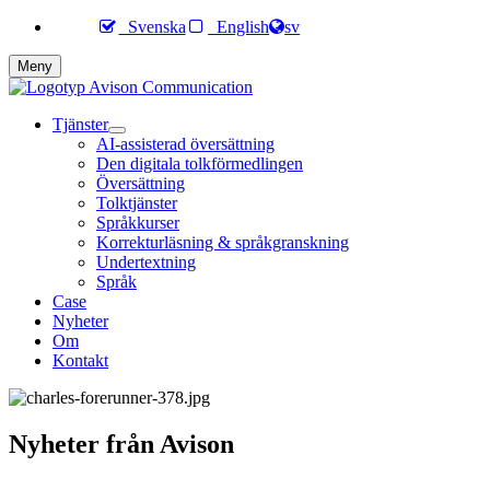
Svenska
English
sv
Meny
Tjänster
AI-assisterad översättning
Den digitala tolkförmedlingen
Översättning
Tolktjänster
Språkkurser
Korrekturläsning & språkgranskning
Undertextning
Språk
Case
Nyheter
Om
Kontakt
Nyheter från Avison