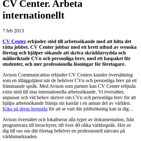
CV Center. Arbeta
internationellt
7 feb 2013
CV Center
erbjuder stöd till arbetssökande med att hitta det
rätta jobbet. CV Center jobbar med ett brett utbud av svenska
företag och hjälper sökande att skriva skräddarsydda och
målinriktade CVn och personliga brev, med ett baspaket för
studenter, och mer professionella lösningar för företagare.
Avison Communication erbjuder CV Centers kunder översättning
som en tilläggstjänst när de behöver CVn och personliga brev på ett
främmande språk. Med Avison som partner kan CV Center erbjuda
extra stöd till sina internationella arbetssökande. Vi översätter,
anpassar och vid behov skriver om CVn och personliga brev för att
hjälpa arbetssökande främja sin karriär i en annan del av världen.
Kika på deras hemsida
för att se vart din jobbsökning kan ta dig…
Avison översätter och lokaliserar alla typer av dokumentation, från
programvara till broschyrer, till över 40 olika världsspråk. Hör av
dig till oss om ditt företag behöver en professionell närvaro på
världsmarknaden.