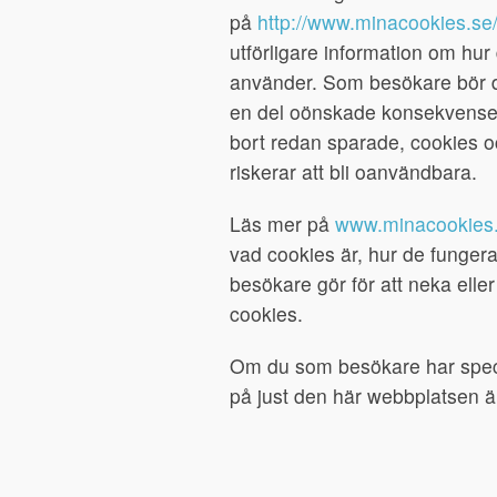
på
http://www.minacookies.se/
utförligare information om hu
använder. Som besökare bör d
en del oönskade konsekvenser o
bort redan sparade, cookies o
riskerar att bli oanvändbara.
Läs mer på
www.minacookies
vad cookies är, hur de fungera
besökare gör för att neka elle
cookies.
Om du som besökare har speci
på just den här webbplatsen ä