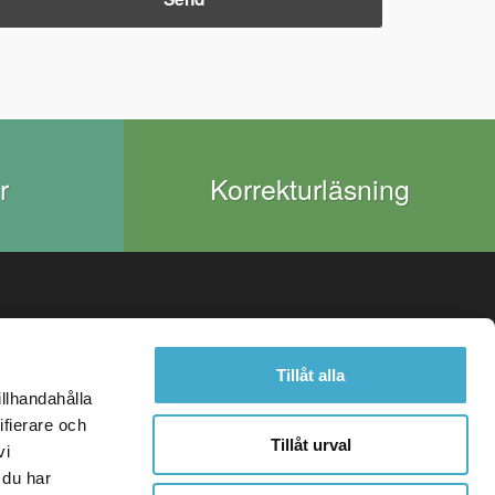
r
Korrekturläsning
Tillåt alla
ion
illhandahålla
Kontaktformulär
ifierare och
Tillåt urval
vi
 4tr
 du har