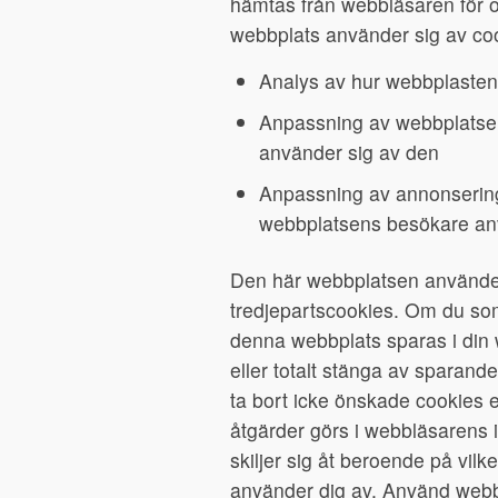
hämtas från webbläsaren för o
webbplats använder sig av cook
Analys av hur webbplaste
Anpassning av webbplatsen
använder sig av den
Anpassning av annonsering
webbplatsens besökare an
Den här webbplatsen använder
tredjepartscookies. Om du som 
denna webbplats sparas i din w
eller totalt stänga av sparande
ta bort icke önskade cookies e
åtgärder görs i webbläsarens 
skiljer sig åt beroende på vi
använder dig av. Använd webbl