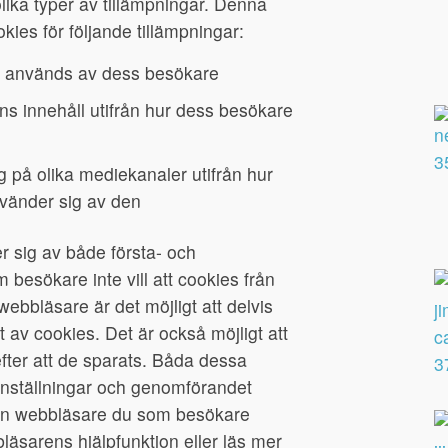
lika typer av tillämpningar. Denna
ies för följande tillämpningar:
n används av dess besökare
s innehåll utifrån hur dess besökare
 på olika mediekanaler utifrån hur
vänder sig av den
 sig av både första- och
besökare inte vill att cookies från
ebbläsare är det möjligt att delvis
t av cookies. Det är också möjligt att
fter att de sparats. Båda dessa
inställningar och genomförandet
lken webbläsare du som besökare
äsarens hjälpfunktion eller läs mer