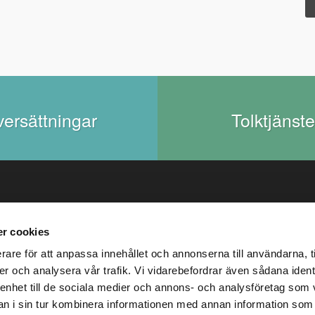
ersättningar
Tolktjänste
r cookies
nfo@avison.se
Avison Communicat
rare för att anpassa innehållet och annonserna till användarna, t
er och analysera vår trafik. Vi vidarebefordrar även sådana ident
AB
 enhet till de sociala medier och annons- och analysföretag som 
Warfvinges väg 31,
 i sin tur kombinera informationen med annan information som