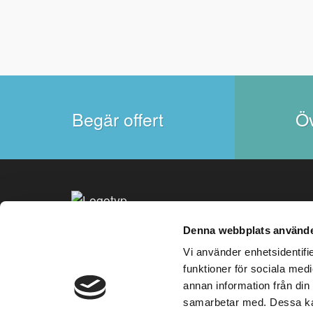
Begär offert
Öv
Denna webbplats använde
+46 (0) 8 20 37 20
i
Vi använder enhetsidentifie
funktioner för sociala medi
annan information från din
samarbetar med. Dessa kan