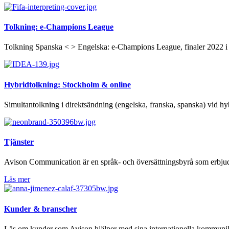
Tolkning: e-Champions League
Tolkning Spanska < > Engelska: e-Champions League, finaler 2022 
Hybridtolkning: Stockholm & online
Simultantolkning i direktsändning (engelska, franska, spanska) vid
Tjänster
Avison Communication är en språk- och översättningsbyrå som erbjud
Läs mer
Kunder & branscher
Läs om kunder som Avison hjälper med sina internationella kommunika