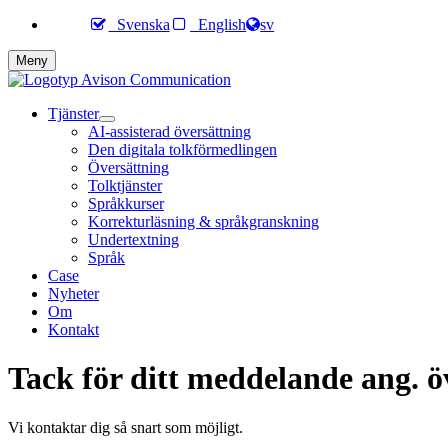
Svenska
English
sv
Meny
Tjänster
AI-assisterad översättning
Den digitala tolkförmedlingen
Översättning
Tolktjänster
Språkkurser
Korrekturläsning & språkgranskning
Undertextning
Språk
Case
Nyheter
Om
Kontakt
Tack för ditt meddelande ang. ö
Vi kontaktar dig så snart som möjligt.