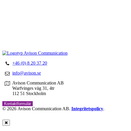
Begär offert
Översättningar
Tolktjänster
Korrekturläsning
+46 (0) 8 20 37 20
info@avison.se
Avison Communication AB
Warfvinges väg 31, 4tr
112 51 Stockholm
Kontaktformulär
© 2026 Avison Communication AB.
Integritetspolicy
.