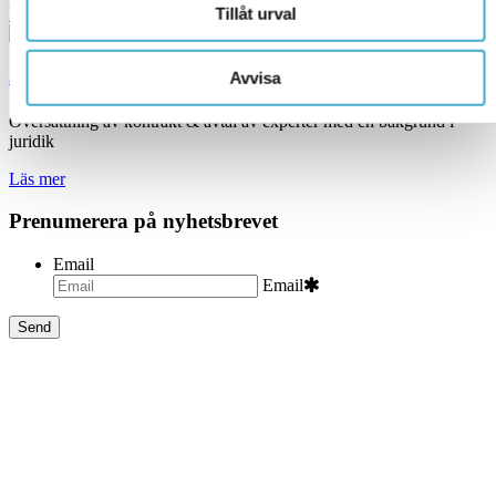
Tillåt urval
Läs mer
Juridisk översättning
Avvisa
Översättning av kontrakt & avtal av experter med en bakgrund i
juridik
Läs mer
Prenumerera på nyhetsbrevet
Email
Email
Begär offert
Översättningar
Tolktjänster