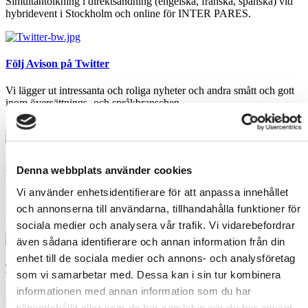
Simultantolkning i direktsändning (engelska, franska, spanska) vid
hybridevent i Stockholm och online för INTER PARES.
Följ Avison på Twitter
Vi lägger ut intressanta och roliga nyheter och andra smått och gott
inom översättnings- och språkbranschen.
Följ Avison
Omlokalisering till Kina?
Denna webbplats använder cookies
Vi använder enhetsidentifierare för att anpassa innehållet
Då vill du kunna säga och göra rätt saker när du kommer dit. Ta en
intensivkurs i Kinesiska…
och annonserna till användarna, tillhandahålla funktioner för
sociala medier och analysera vår trafik. Vi vidarebefordrar
Läs mer
även sådana identifierare och annan information från din
enhet till de sociala medier och annons- och analysföretag
Tjänster
som vi samarbetar med. Dessa kan i sin tur kombinera
informationen med annan information som du har
Avison Communication är en språk- och översättningsbyrå som
tillhandahållit eller som de har samlat in när du har använt
erbjuder heltäckande lösningar inom