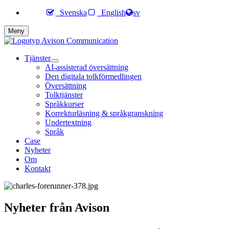
Svenska
English
sv
Meny
Tjänster
AI-assisterad översättning
Den digitala tolkförmedlingen
Översättning
Tolktjänster
Språkkurser
Korrekturläsning & språkgranskning
Undertextning
Språk
Case
Nyheter
Om
Kontakt
Nyheter från Avison